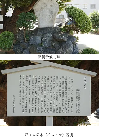
​正岡子規句碑
​ひょんの木（イスノキ）説明