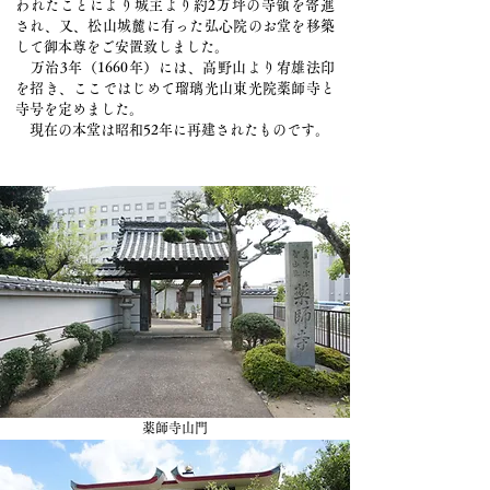
われたことにより城主より約2万坪の寺領を寄進
され、又、松山城麓に有った弘心院のお堂を移築
して御本尊をご安置致しました。
万治3年（1660年）には、高野山より宥雄法印
を招き、ここではじめて瑠璃光山東光院薬師寺と
寺号を定めました。
現在の本堂は昭和52年に再建されたものです。
薬師寺​山門