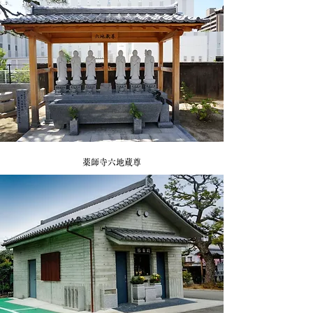
薬師寺​六地蔵尊