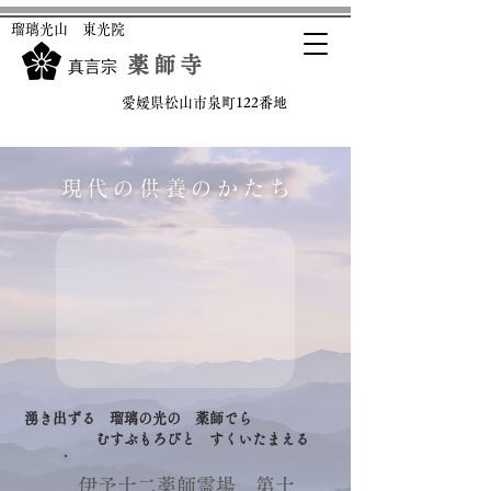
​瑠璃光山 東光院
薬師寺
​真言宗
​愛媛県松山市泉町122番地
現代の供養のかた
ち
湧き出ずる 瑠璃の光の 薬師でら
むすぶもろびと すくいたまえる
伊予十二薬師霊場 第十