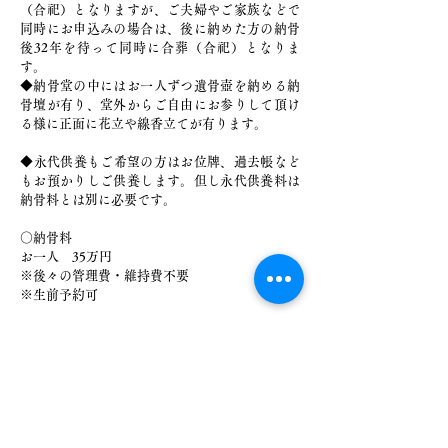
（合祀）となりますが、ご夫婦やご家族などで
同時にお申込みの場合は、後に納めた方の納骨
後32年を待って同時に合葬（合祀）となりま
す。
◆納骨堂の中にはお一人ずつ遺骨壺を納める納
骨壇が有り、堂外からご自由にお参りして頂け
る様に正面に花立や線香立てが有ります。
​◆永代供養もご希望の方はお位牌、過去帳など
もお預かりしご供養します。但し永代供養料は
納骨料とは別に必要です。
○納骨料
お一人 35万円
※後々の管理費・維持費不要
※生前予約可