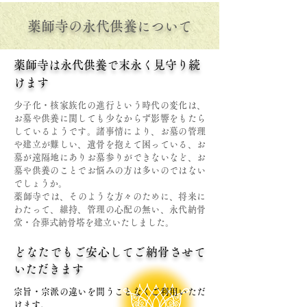
薬師寺の永代供養について
薬師寺は永代供養で末永く見守り続
けます
少子化・核家族化の進行という時代の変化は、
お墓や供養に関しても少なからず影響をもたら
しているようです。諸事情により、お墓の管理
や建立が難しい、遺骨を抱えて困っている、お
墓が遠隔地にありお墓参りができないなど、お
墓や供養のことでお悩みの方は多いのではない
でしょうか。
​薬師寺では、そのような方々のために、将来に
わたって、維持、管理の心配の無い、永代納骨
堂・合葬式納骨塔を建立いたしました。
どなたでもご安心してご納骨させて
いただきます
宗旨・宗派の違いを問うことなくご利用いただ
けます。