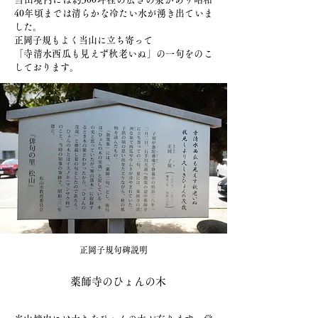
40年頃までは清らかな冷たい水が湧き出ていま
した。
正岡子規もよく当山に立ち寄って
​「寺清水西瓜も見えず秋老いぬ」の一句をのこ
しております。
正岡子規​句碑説明
​薬師寺のひょんの木