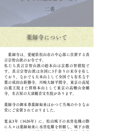
二番
薬師寺について
薬師寺は、愛媛県松山市の中心部に位置する真
言宗智山派のお寺です。
私たち真言宗智山派の総本山は京都の智積院で
す。真言宗智山派は全国に3千余りの末寺を有し
ており、
なかでも大本山として全国でも有名な
千
葉の成田山新勝寺、川崎大師平間寺、東京の高尾
山薬王院また別格本山として東京の高幡山金剛
寺、名古屋の大須観音宝生院があります。
薬師寺の御本尊薬師如来はかつて当地の小さなお
堂にご安置されておりました。
寛永3年（1626年）に、松山城下の水害危機の際
に人々は薬師如来に水害危難を祈願し、城下が救