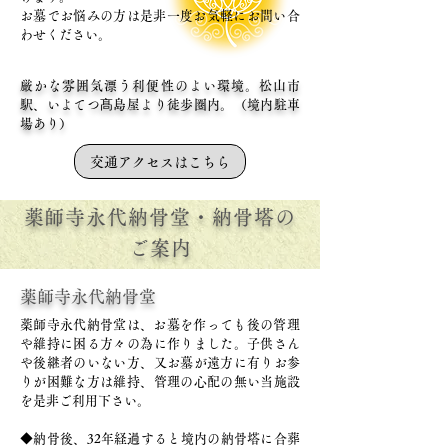
​お墓でお悩みの方は是非一度お気軽にお問い合
わせください。
厳かな雰囲気漂う利便性のよい環境。松山市
駅、いよてつ髙島屋より徒歩圏内。（境内駐車
場あり）
交通アクセスはこちら
​薬師寺永代納骨堂・納骨塔の
ご案内
薬師寺永代納骨堂
​薬師寺永代納骨堂は、お墓を作っても後の管理
や維持に困る方々の為に作りました。子供さん
や後継者のいない方、又お墓が遠方に有りお参
りが困難な方は維持、管理の心配の無い当施設
を是非ご利用下さい。
◆納骨後、32年経過すると境内の納骨塔に合葬