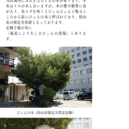
​当山境内には大きなひょんの木が有ります。学
名はイスの木と言いますが、木の葉や新芽に虫
が入り、虫コブを吹くとひょんひょんと鳴ると
ころから俗にひょんの木と呼ばれており、松山
市の指定文化財となっております。
正岡子規の句に
​「我見しより久しきひょんの茂哉」とありま
す。
​ひょんの木（松山市指定天然記念物）